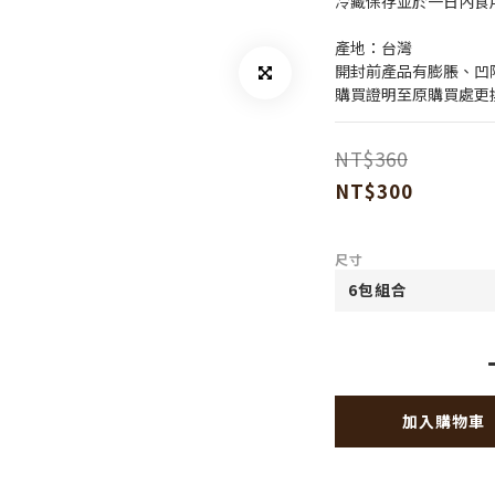
冷藏保存並於一日內食
產地：台灣
開封前產品有膨脹、凹
購買證明至原購買處更
NT$360
NT$300
尺寸
加入購物車