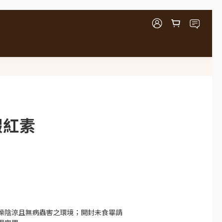
明
立即購買
蝦紅素
燥陰涼且無病蟲害之環境；開封未食畢請