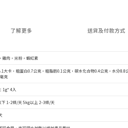
了解更多
送貨及付款方式
，雞肉，米粉，蝦紅素
5.1大卡，粗蛋白0.7公克，粗脂肪0.1公克，碳水化合物0.4公克，水分8.8
4毫克
 1g* 4入
以下 1-2條/天 5kg以上 2-3條/天
犬
即可食用，亦可隔水加熱以增加產品風味