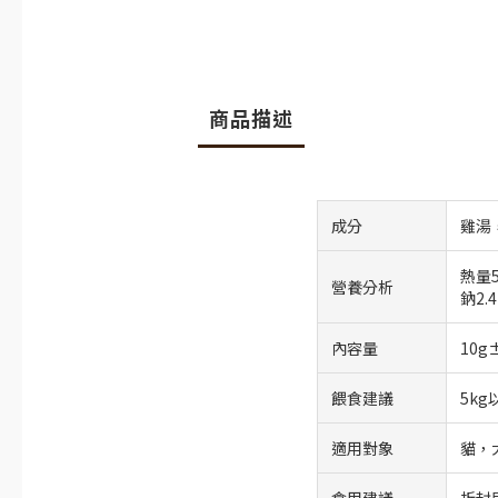
商品描述
成分
雞湯
熱量
營養分析
鈉2.
內容量
10g±
餵食建議
5kg
適用對象
貓，
食用建議
拆封